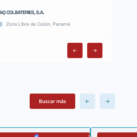
&Q COLBATERIES, S.A.
WORLD TIME INC
Zona Libre de Colón, Panamá
Zona Libre
Buscar más
VERIFICADA