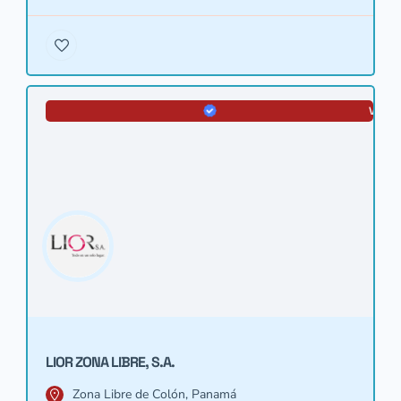
VERIF
LIOR ZONA LIBRE, S.A.
Zona Libre de Colón, Panamá