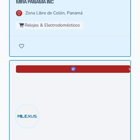
MIRA PANAMÁ INC
Zona Libre de Colón, Panamá
Relojes & Electrodomésticos
VERIF