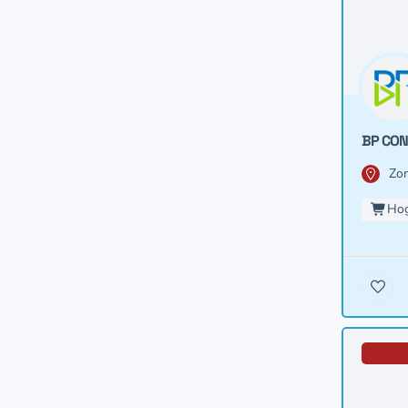
BP CON
Zon
Hog