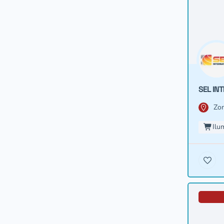
SEL INT
Zon
Ilu