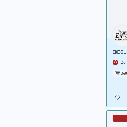
ENGOL 
Zon
Bel