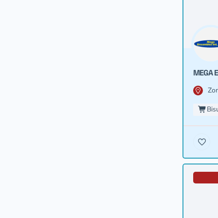
MEGA E
Zon
Bis