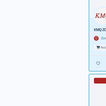
KMQ ZO
Zon
Acc