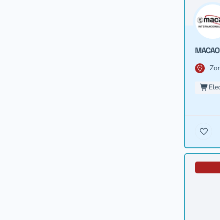
MACAO 
Zon
Ele