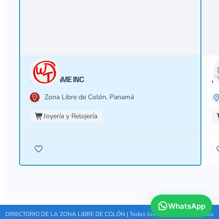
WORLD TIME INC
P
Zona Libre de Colón, Panamá
Joyería y Relojería
WhatsApp
DIRECTORIO DE LA ZONA LIBRE DE COLÓN | Todos los Derechos Reservados