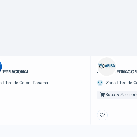
NTERNACIONAL
ABISA INTERNACION
a Libre de Colón, Panamá
Zona Libre de 
Ropa & Accesori