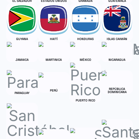
EL SALVADOR
ESTADOS UNIDOS
GRANADA
GUATEMALA
GUYANA
HAITÍ
HONDURAS
ISLAS CAIMÁN
JAMAICA
MARTINICA
MÉXICO
NICARAGUA
REPÚBLICA
PERÚ
DOMINICANA
PARAGUAY
PUERTO RICO