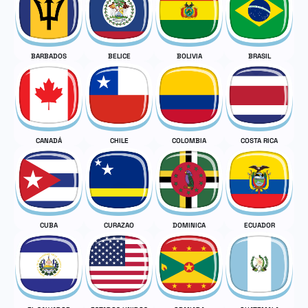
BARBADOS
BELICE
BOLIVIA
BRASIL
CANADÁ
CHILE
COLOMBIA
COSTA RICA
CUBA
CURAZAO
DOMINICA
ECUADOR