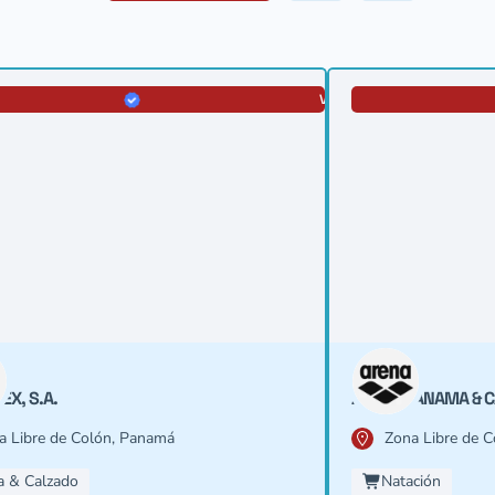
VERIFICADA
EX, S.A.
ARENA PANAMA & 
a Libre de Colón, Panamá
Zona Libre de 
a & Calzado
Natación