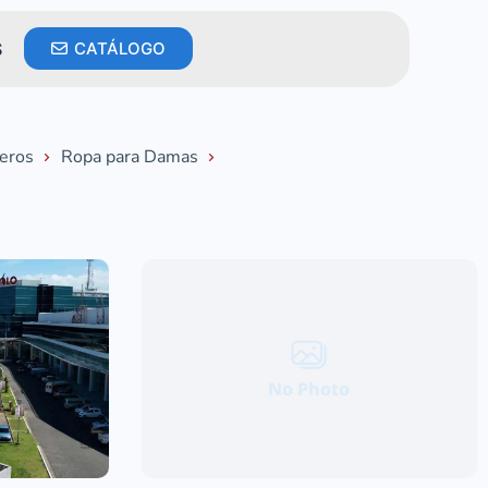
S
CATÁLOGO
leros
Ropa para Damas
No Photo